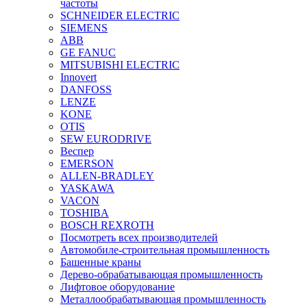
частоты
SCHNEIDER ELECTRIC
SIEMENS
ABB
GE FANUC
MITSUBISHI ELECTRIC
Innovert
DANFOSS
LENZE
KONE
OTIS
SEW EURODRIVE
Веспер
EMERSON
ALLEN-BRADLEY
YASKAWA
VACON
TOSHIBA
BOSCH REXROTH
Посмотреть всех производителей
Автомобиле-строительная промышленность
Башенные краны
Дерево-обрабатывающая промышленность
Лифтовое оборудование
Металлообрабатывающая промышленность