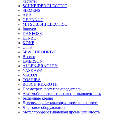
частоты
SCHNEIDER ELECTRIC
SIEMENS
ABB
GE FANUC
MITSUBISHI ELECTRIC
Innovert
DANFOSS
LENZE
KONE
OTIS
SEW EURODRIVE
Веспер
EMERSON
ALLEN-BRADLEY
YASKAWA
VACON
TOSHIBA
BOSCH REXROTH
Посмотреть всех производителей
Автомобиле-строительная промышленность
Башенные краны
Дерево-обрабатывающая промышленность
Лифтовое оборудование
Металлообрабатывающая промышленность