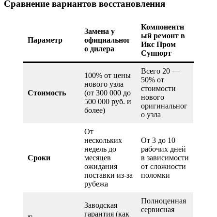
Сравнение вариантов восстановления
Компонентн
Замена у
ый ремонт в
Параметр
официальног
Икс Пром
о дилера
Суппорт
Всего 20 —
100% от цены
50% от
нового узла
стоимости
Стоимость
(от 300 000 до
нового
500 000 руб. и
оригинальног
более)
о узла
От
нескольких
От 3 до 10
недель до
рабочих дней
Сроки
месяцев
в зависимости
ожидания
от сложности
поставки из-за
поломки
рубежа
Полноценная
Заводская
сервисная
гарантия (как