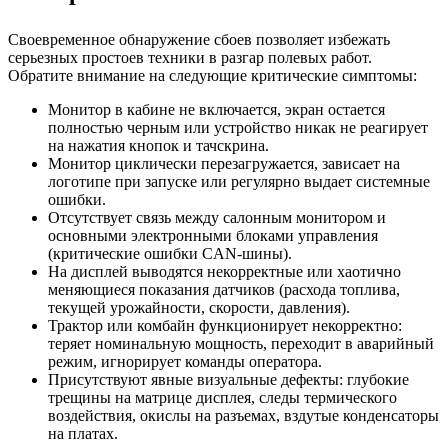
Своевременное обнаружение сбоев позволяет избежать
серьезных простоев техники в разгар полевых работ.
Обратите внимание на следующие критические симптомы:
Монитор в кабине не включается, экран остается
полностью черным или устройство никак не реагирует
на нажатия кнопок и тачскрина.
Монитор циклически перезагружается, зависает на
логотипе при запуске или регулярно выдает системные
ошибки.
Отсутствует связь между салонным монитором и
основными электронными блоками управления
(критические ошибки CAN-шины).
На дисплей выводятся некорректные или хаотично
меняющиеся показания датчиков (расхода топлива,
текущей урожайности, скорости, давления).
Трактор или комбайн функционирует некорректно:
теряет номинальную мощность, переходит в аварийный
режим, игнорирует команды оператора.
Присутствуют явные визуальные дефекты: глубокие
трещины на матрице дисплея, следы термического
воздействия, окислы на разъемах, вздутые конденсаторы
на платах.