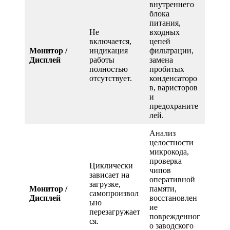
внутреннего
блока
питания,
Не
входных
включается,
цепей
Монитор /
индикация
фильтрации,
Дисплей
работы
замена
полностью
пробитых
отсутствует.
конденсаторо
в, варисторов
и
предохраните
лей.
Анализ
целостности
микрокода,
проверка
Циклически
чипов
зависает на
оперативной
загрузке,
Монитор /
памяти,
самопроизвол
Дисплей
восстановлен
ьно
ие
перезагружает
поврежденног
ся.
о заводского