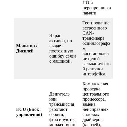
ПО и
перепрошивка
памяти.
Тестирование
встроенного
CAN-
Экран
трансивера
активен, но
осциллографо
Монитор /
выдает
м,
Дисплей
постоянную
восстановлен
ошибку связи
ие цепей
с машиной.
гальваническо
й развязки
интерфейса.
Комплексная
проверка
Двигатель
центрального
или
процессора,
трансмиссия
замена
ECU (Блок
работают
неисправных
управления)
сбоями,
силовых
фиксируются
драйверов
множественн
(ключей),