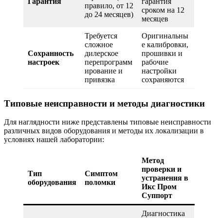
Гарантия
гарантия
правило, от 12
сроком на 12
до 24 месяцев)
месяцев
Требуется
Оригинальны
сложное
е калибровки,
Сохранность
дилерское
прошивки и
настроек
перепрограмм
рабочие
ирование и
настройки
привязка
сохраняются
Типовые неисправности и методы диагностики
Для наглядности ниже представлены типовые неисправности
различных видов оборудования и методы их локализации в
условиях нашей лаборатории:
Метод
проверки и
Тип
Симптом
устранения в
оборудования
поломки
Икс Пром
Суппорт
Диагностика