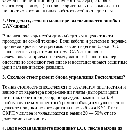
элементы цепи питания (ШИМ-контроллеры, силовые
транзисторы, диоды) на новые оригинальные компоненты,
полностью восстанавливая работоспособность дисплея.
2. Что делать, если на мониторе высвечивается ошибка
CAN-шины?
В первую очередь необходимо убедиться в целостности
проводки на самой технике. Если кабели и разъемы в порядке,
проблема кроется внутри самого монитора или блока ECU —
чаще всего выгорает микросхема CAN-трансивера,
отвечающая за прием и передачу данных. Наши инженеры
оперативно заменяют трансивер и восстанавливают защитные
цепи гальванической развязки.
3. Сколько стоит ремонт блока управления Ростсельмаш?
Точная стоимость определяется по результатам диагностики и
зависит от характера повреждений платы (выгорели цепи
питания, сбоит процессор, повреждена память и т.д.). В
любом случае компонентный ремонт обходится существенно
дешевле покупки нового оригинального блока КУСТ или
СКРП у дилера и укладывается в рамки 20 — 50% от его
рыночной стоимости.
4. Вы восстанавливаете прошивку ECU после выхода из