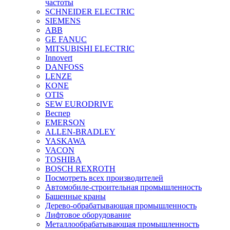
частоты
SCHNEIDER ELECTRIC
SIEMENS
ABB
GE FANUC
MITSUBISHI ELECTRIC
Innovert
DANFOSS
LENZE
KONE
OTIS
SEW EURODRIVE
Веспер
EMERSON
ALLEN-BRADLEY
YASKAWA
VACON
TOSHIBA
BOSCH REXROTH
Посмотреть всех производителей
Автомобиле-строительная промышленность
Башенные краны
Дерево-обрабатывающая промышленность
Лифтовое оборудование
Металлообрабатывающая промышленность