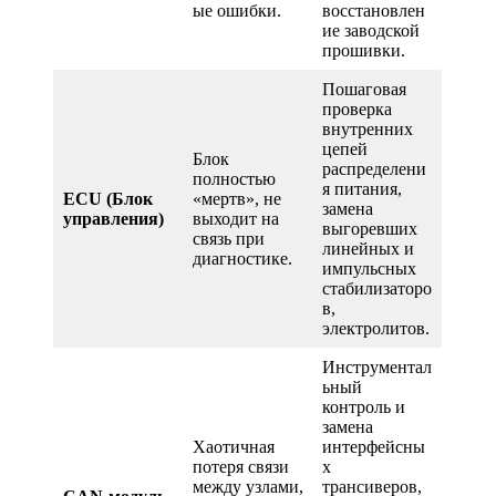
ые ошибки.
восстановлен
ие заводской
прошивки.
Пошаговая
проверка
внутренних
цепей
Блок
распределени
полностью
я питания,
ECU (Блок
«мертв», не
замена
управления)
выходит на
выгоревших
связь при
линейных и
диагностике.
импульсных
стабилизаторо
в,
электролитов.
Инструментал
ьный
контроль и
замена
Хаотичная
интерфейсны
потеря связи
х
между узлами,
трансиверов,