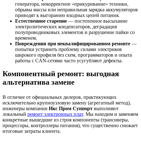
генератора, некорректное «прикуривание» техники,
обрывы массы или неправильная зарядка аккумуляторов
приводят к выгоранию входных цепей питания.
Естественное старение
— постепенное высыхание
электролитических конденсаторов, деградация
полупроводниковых элементов и разрушение пайки со
временем.
Повреждения при неквалифицированном ремонте
—
попытки устранить проблему силами электриков
широкого профиля без схем, программаторов и опыта
работы с CAN-сетями часто усугубляют дефекты.
Компонентный ремонт: выгодная
альтернатива замене
В отличие от официальных дилеров, практикующих
исключительно крупноузловую замену (агрегатный метод),
инженеры компании
Икс Пром Суппорт
выполняют
локальный
ремонт электронных плат
. Мы находим и заменяем
конкретные вышедшие из строя компоненты (трансиверы,
процессоры, контроллеры питания), что существенно снижает
итоговые затраты клиента.