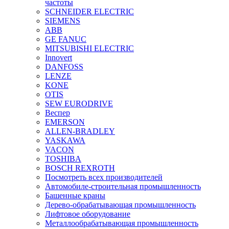
частоты
SCHNEIDER ELECTRIC
SIEMENS
ABB
GE FANUC
MITSUBISHI ELECTRIC
Innovert
DANFOSS
LENZE
KONE
OTIS
SEW EURODRIVE
Веспер
EMERSON
ALLEN-BRADLEY
YASKAWA
VACON
TOSHIBA
BOSCH REXROTH
Посмотреть всех производителей
Автомобиле-строительная промышленность
Башенные краны
Дерево-обрабатывающая промышленность
Лифтовое оборудование
Металлообрабатывающая промышленность