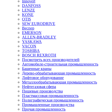
Innovert
DANFOSS
LENZE
KONE
OTIS
SEW EURODRIVE
Веспер
EMERSON
ALLEN-BRADLEY
YASKAWA
VACON
TOSHIBA
BOSCH REXROTH
Посмотреть всех производителей
Автомобиле-строительная промышленность
Башенные краны
Дерево-обрабатывающая промышленность
Лифтовое оборудование
Металлообрабатывающая промышленность
Нефтегазовая сфера
Пищевые производства
Пластмассовая промышленность
Полиграфическая промышленность
Промышленные производства
Прочая промышленность