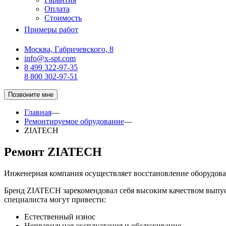
Оплата
Стоимость
Примеры работ
Москва, Габричевского, 8
info@x-spt.com
8 499 322-97-35
8 800 302-97-51
Позвоните мне
Главная
—
Ремонтируемое обрудование
—
ZIATECH
Ремонт ZIATECH
Инженерная компания осуществляет восстановление оборудов
Бренд ZIATECH зарекомендовал себя высоким качеством выпус
специалиста могут привести:
Естественный износ
Неправильная эксплуатация и обслуживание