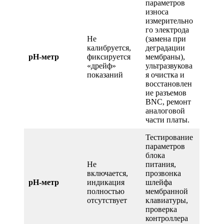
параметров
износа
измерительно
го электрода
Не
(замена при
калибруется,
деградации
pH-метр
фиксируется
мембраны),
«дрейф»
ультразвукова
показаний
я очистка и
восстановлен
ие разъемов
BNC, ремонт
аналоговой
части платы.
Тестирование
параметров
блока
Не
питания,
включается,
прозвонка
pH-метр
индикация
шлейфа
полностью
мембранной
отсутствует
клавиатуры,
проверка
контроллера