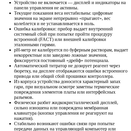
Устройство не включается — дисплей и индикаторы на
панели управления не активны.
Текущие показания веса нестабильны: цифровые
значения на экране непрерывно «прыгают», вес
колеблется и не устанавливается в ноль.
Ошибка калибровки: прибор выдает внутренний
системный сбой при попытке пройти процедуру
встроенной (FACT) или внешней калибровки
эталонными гирями.
pH-метр не калибруется по буферным растворам, выдает
некорректные или заведомо ложные значения,
фиксируется постоянный «дрейф» потенциала.
Автоматический титратор не дозирует реагент через
бюретку, на дисплее отображаются ошибки встроенного
привода или общий сбой прошивки контроллера.
Из корпуса устройства доносится характерный запах
гари, при визуальном осмотре заметны термические
повреждения элементов платы или интерфейсных
разъемов.
Физически разбит жидкокристаллический дисплей,
сильно изношена или повреждена мембранная
клавиатура (кнопки управления не реагируют на
нажатия).
Стабильно возникают ошибки связи при попытке
передачи данных на управляющий компьютер или