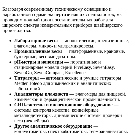
Благодаря современному техническому оснащению и
наработанной годами экспертизе наших специалистов, мы
проводим полный цикл восстановительных работ для
широкого спектра измерительных приборов швейцарского
производства:
Лабораторные весы
— аналитические, прецизионные,
влагомеры, микро- и ультрамикровесы.
Промышленные весы
— платформенные, крановые,
бункерные, весовые дозаторы.
pH-метры и иономеры
— портативные и
стационарные модели серий FiveEasy, SevenEasy,
SevenGo, SevenCompact, Excellence.
Титраторы
— автоматические и ручные титраторы
Mettler Toledo для химических и аналитических
лабораторий.
Анализаторы влажности
— влагомеры для пищевой,
химической и фармацевтической промышленности.
СИП-системы и инспекционное оборудование
—
системы контроля качества, конвейерные
металлодетекторы, динамические системы проверки
веса (чеквейеры).
Другое аналитическое оборудование
—
кондуктометры, спектрофотометры, термоанализаторы.