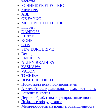
частоты
SCHNEIDER ELECTRIC
SIEMENS
ABB
GE FANUC
MITSUBISHI ELECTRIC
Innovert
DANFOSS
LENZE
KONE
OTIS
SEW EURODRIVE
Веспер
EMERSON
ALLEN-BRADLEY
YASKAWA
VACON
TOSHIBA
BOSCH REXROTH
Посмотреть всех производителей
Автомобиле-строительная промышленность
Башенные краны
Дерево-обрабатывающая промышленность
Лифтовое оборудование
Металлообрабатывающая промышленность