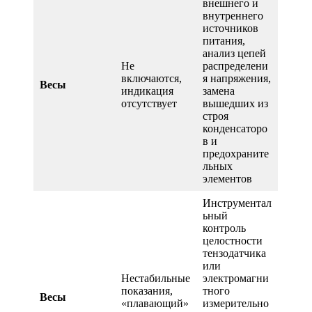
внешнего и
внутреннего
источников
питания,
анализ цепей
Не
распределени
включаются,
я напряжения,
Весы
индикация
замена
отсутствует
вышедших из
строя
конденсаторо
в и
предохраните
льных
элементов
Инструментал
ьный
контроль
целостности
тензодатчика
или
Нестабильные
электромагни
показания,
тного
Весы
«плавающий»
измерительно