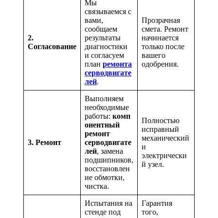
Мы
связываемся с
вами,
Прозрачная
сообщаем
смета. Ремонт
2.
результаты
начинается
Согласование
диагностики
только после
и согласуем
вашего
план
ремонта
одобрения.
серводвигате
лей
.
Выполняем
необходимые
работы:
комп
Полностью
онентный
исправный
ремонт
механический
3. Ремонт
серводвигате
и
лей
, замена
электрически
подшипников,
й узел.
восстановлен
ие обмотки,
чистка.
Испытания на
Гарантия
стенде под
того,