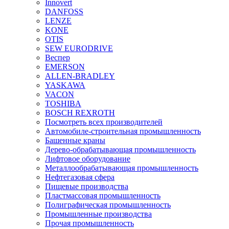
Innovert
DANFOSS
LENZE
KONE
OTIS
SEW EURODRIVE
Веспер
EMERSON
ALLEN-BRADLEY
YASKAWA
VACON
TOSHIBA
BOSCH REXROTH
Посмотреть всех производителей
Автомобиле-строительная промышленность
Башенные краны
Дерево-обрабатывающая промышленность
Лифтовое оборудование
Металлообрабатывающая промышленность
Нефтегазовая сфера
Пищевые производства
Пластмассовая промышленность
Полиграфическая промышленность
Промышленные производства
Прочая промышленность