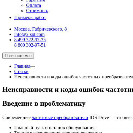
Оплата
Стоимость
Примеры работ
Москва, Габричевского, 8
info@x-spt.com
8 499 322-97-35
8 800 302-97-51
Позвоните мне
Главная
—
Статьи
—
Неисправности и коды ошибок частотных преобразовател
Неисправности и коды ошибок частотны
Введение в проблематику
Современные
частотные преобразователи
IDS Drive — это выс
Плавный пуск и останов оборудования;
Точное регулирование скорости вращения;